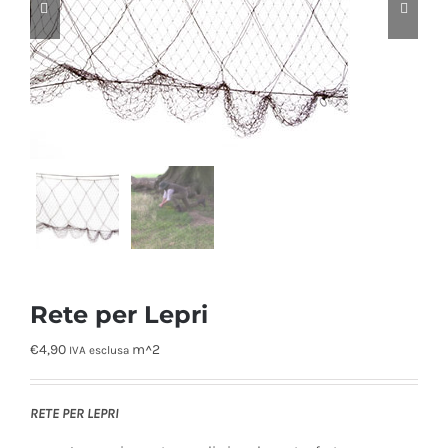


Rete per Lepri
€
4,90
m^2
IVA esclusa
RETE PER LEPRI