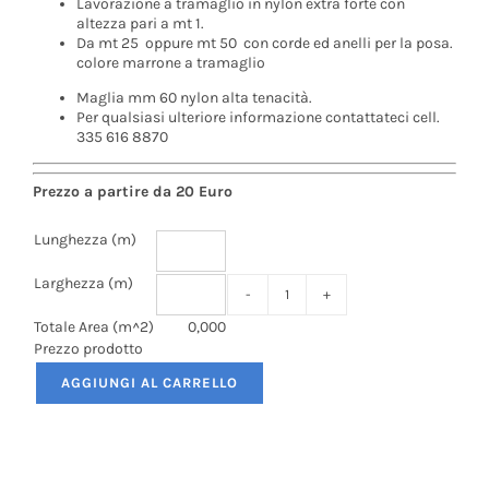
Lavorazione a tramaglio in nylon extra forte con
altezza pari a mt 1.
Da mt 25 oppure mt 50 con corde ed anelli per la posa.
colore marrone a tramaglio
Maglia mm 60 nylon alta tenacità.
Per qualsiasi ulteriore informazione contattateci cell.
335 616 8870
Prezzo a partire da 20 Euro
Lunghezza (m)
Larghezza (m)
Rete
per
Totale Area (m^2)
0,000
Lepri
Prezzo prodotto
quantità
AGGIUNGI AL CARRELLO