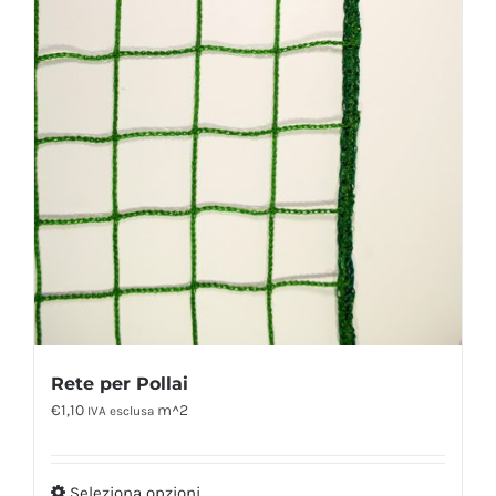
Rete per Pollai
€
1,10
m^2
IVA esclusa
Seleziona opzioni