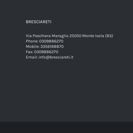
BRESCIARETI
Via Peschiera Maraglio 25050 Monte Isola (BS)
Phone:
0309886270
Mobile:
3356168870
Fax:
0309886270
Email:
info@bresciareti.it