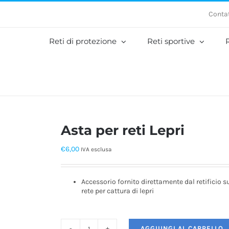
Contat
Reti di protezione
Reti sportive
R
Asta per reti Lepri
€
6,00
IVA esclusa
Accessorio fornito direttamente dal retificio s
rete per cattura di lepri
AGGIUNGI AL CARRELLO