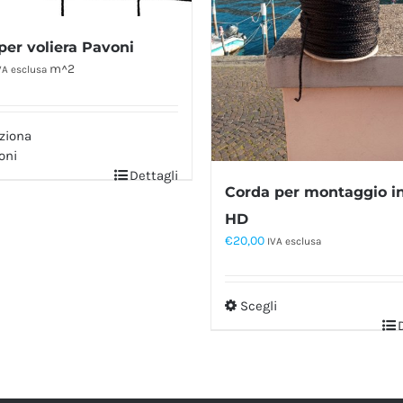
per voliera Pavoni
m^2
VA esclusa
ziona
oni
Dettagli
Corda per montaggio i
HD
€
20,00
IVA esclusa
Scegli