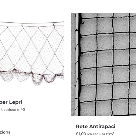
per Lepri
m^2
VA esclusa
Rete Antirapaci
ziona
€
1,00
m^2
IVA esclusa