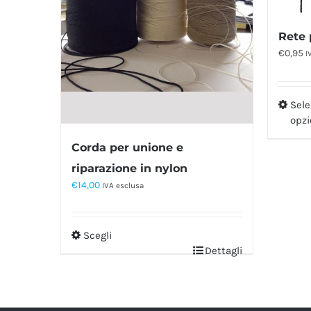
Rete 
€
0,95
I
Sele
opzi
Corda per unione e
riparazione in nylon
€
14,00
IVA esclusa
Scegli
Dettagli