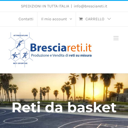
Salta
SPEDIZIONI IN TUTTA ITALIA
|
info@bresciareti.it
al
contenuto
Contatti
Il mio account
CARRELLO
Reti da basket