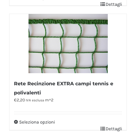
Dettagli
Rete Recinzione EXTRA campi tennis e
polivalenti
€
2,20
m^2
IVA esclusa
Seleziona opzioni
Dettagli