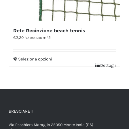
Rete Recinzione beach tennis
€
2,20
m^2
IVA esclusa
Seleziona opzioni
Dettagli
BRESCIARETI
Via Peschiera Maraglio 25050 Monte Isola (BS)