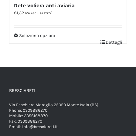
Rete voliera anti aviaria
€
1,32
m^2
IVA esclusa
Seleziona opzioni
Dettagli
BRESCIARETI
Via Peschiera Maraglio 25050 Monte Isola (BS)
Phone:
0309886270
Mobile:
3356168870
Fax:
0309886270
Email:
info@bresciareti.it