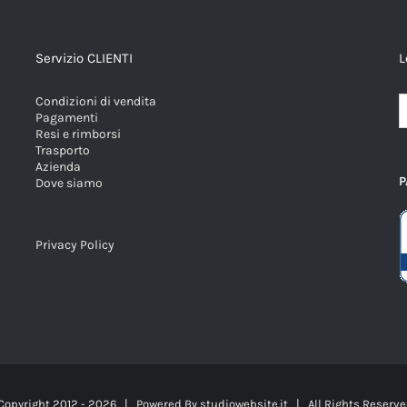
Servizio CLIENTI
L
Condizioni di vendita
Pagamenti
Resi e rimborsi
Trasporto
Azienda
P
Dove siamo
Privacy Policy
Copyright 2012 -
2026 | Powered By
studiowebsite.it
| All Rights Reser