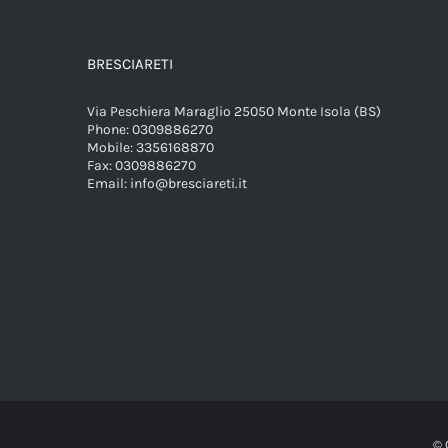
BRESCIARETI
Via Peschiera Maraglio 25050 Monte Isola (BS)
Phone:
0309886270
Mobile:
3356168870
Fax:
0309886270
Email:
info@bresciareti.it
© 