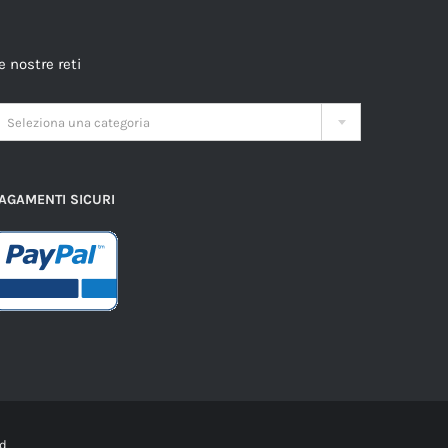
e nostre reti

Seleziona una categoria
AGAMENTI SICURI
ved