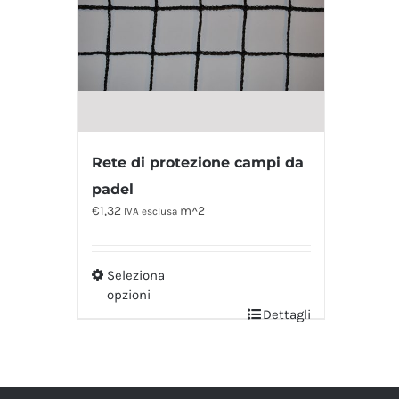
Rete di protezione campi da
padel
€
1,32
m^2
IVA esclusa
Seleziona
opzioni
Dettagli