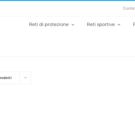
Contat
Reti di protezione
Reti sportive
R
rodotti