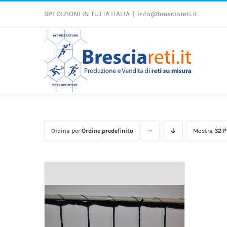
Salta
al
SPEDIZIONI IN TUTTA ITALIA
|
info@bresciareti.it
contenuto
Ordina per
Ordine predefinito
Mostra
32 P