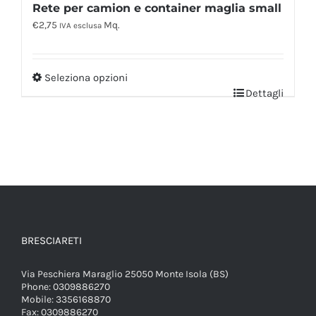
Rete per camion e container maglia small
€
2,75
Mq.
IVA esclusa
Seleziona opzioni
Dettagli
BRESCIARETI
Via Peschiera Maraglio 25050 Monte Isola (BS)
Phone:
0309886270
Mobile:
3356168870
Fax:
0309886270