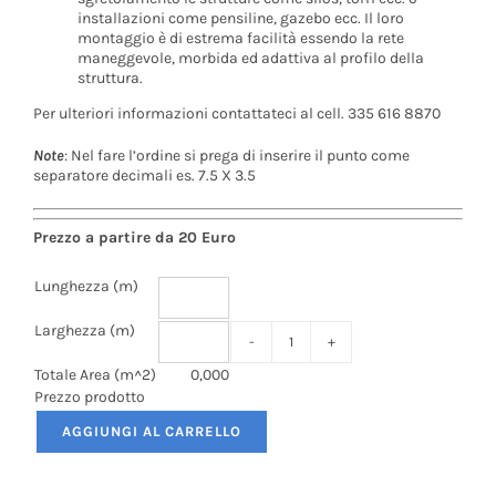
installazioni come pensiline, gazebo ecc. Il loro
montaggio è di estrema facilità essendo la rete
maneggevole, morbida ed adattiva al profilo della
struttura.
Per ulteriori informazioni contattateci al cell. 335 616 8870
Note
: Nel fare l’ordine si prega di inserire il punto come
separatore decimali es. 7.5 X 3.5
Prezzo a partire da 20 Euro
Lunghezza (m)
Larghezza (m)
Rete
Ripara
Totale Area (m^2)
0,000
Strutture-
Prezzo prodotto
Installazioni
quantità
AGGIUNGI AL CARRELLO