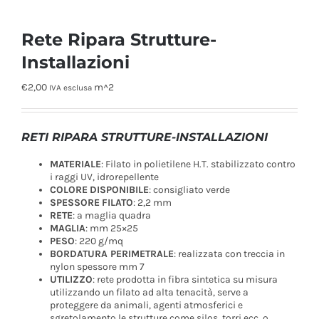
Rete Ripara Strutture-
Installazioni
€
2,00
m^2
IVA esclusa
RETI RIPARA STRUTTURE-INSTALLAZIONI
MATERIALE
: Filato in polietilene H.T. stabilizzato contro
i raggi UV, idrorepellente
COLORE
DISPONIBILE
: consigliato verde
SPESSORE
FILATO
: 2,2 mm
RETE
: a maglia quadra
MAGLIA
: mm 25×25
PESO
: 220 g/mq
BORDATURA PERIMETRALE
: realizzata con treccia in
nylon spessore mm 7
UTILIZZO
: rete prodotta in fibra sintetica su misura
utilizzando un filato ad alta tenacità, serve a
proteggere da animali, agenti atmosferici e
sgretolamento le strutture come silos, torri ecc. o