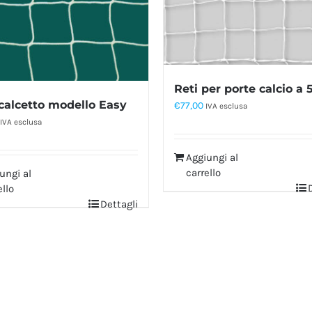
Reti per porte calcio a 
calcetto modello Easy
€
77,00
IVA esclusa
IVA esclusa
Aggiungi al
carrello
ungi al
ello
Dettagli