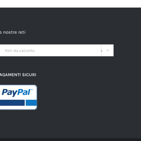
e nostre reti

Reti da calcetto
×
AGAMENTI SICURI