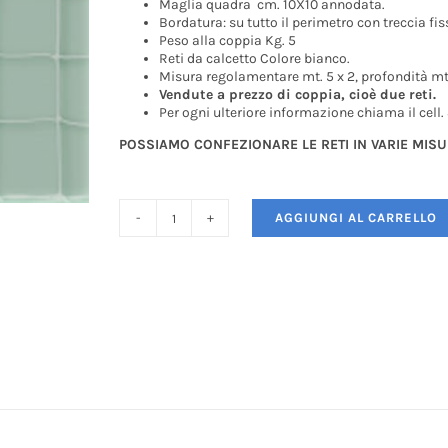
Maglia quadra cm. 10X10 annodata.
Bordatura: su tutto il perimetro con treccia fiss
Peso alla coppia Kg. 5
Reti da calcetto Colore bianco.
Misura regolamentare mt. 5 x 2, profondità mt
Vendute a prezzo di coppia, cioè due reti.
Per ogni ulteriore informazione chiama il cell
POSSIAMO CONFEZIONARE LE RETI IN VARIE MISU
AGGIUNGI AL CARRELLO
Rete
per
porte
da
calcio
a
7
quantità