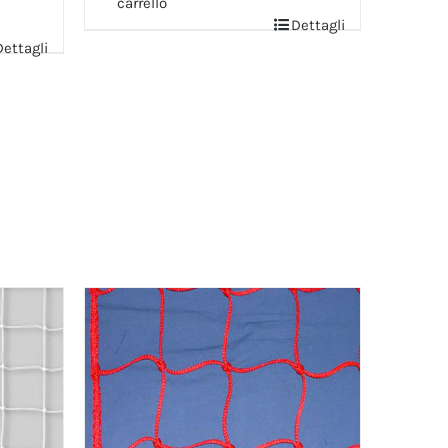
carrello
Dettagli
Dettagli