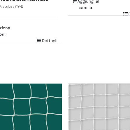
Aggiungi al
m^2
A esclusa
carrello
ziona
oni
Dettagli