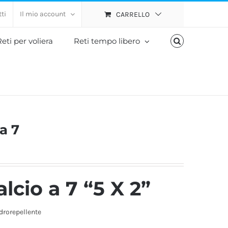
ti
Il mio account
CARRELLO
eti per voliera
Reti tempo libero
a 7
lcio a 7 “5 X 2”
idrorepellente