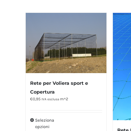
Rete per Voliera sport e
Copertura
€
0,95
m^2
IVA esclusa
Seleziona
opzioni
Rete 