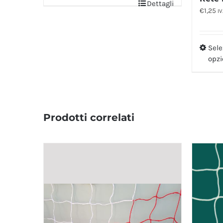
Dettagli
€
1,25
IV
Sele
opzi
Prodotti correlati