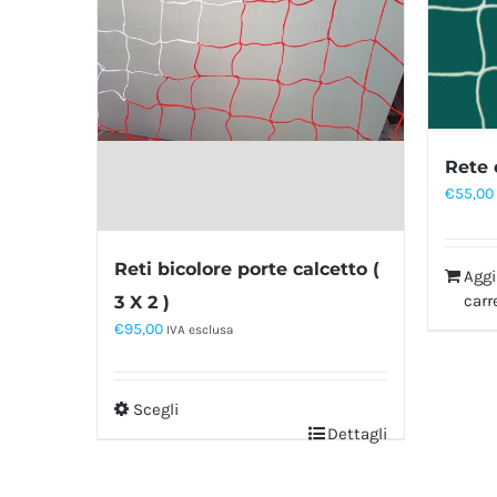
Rete 
€
55,00
Reti bicolore porte calcetto (
Aggi
carr
3 X 2 )
€
95,00
IVA esclusa
Scegli
Dettagli