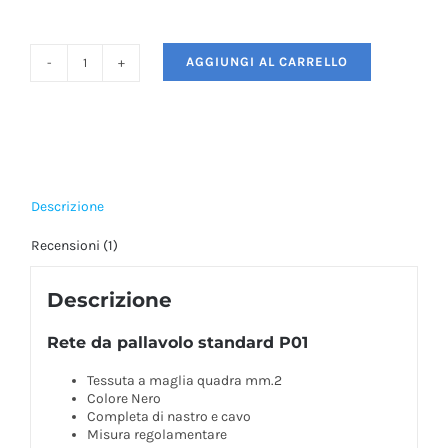
recensioni
AGGIUNGI AL CARRELLO
Rete
da
pallavolo
standard
quantità
Descrizione
Recensioni (1)
Descrizione
Rete da pallavolo standard P01
Tessuta a maglia quadra mm.2
Colore Nero
Completa di nastro e cavo
Misura regolamentare