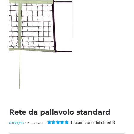
Rete da pallavolo standard
(
1
recensione del cliente)
€
100,00
IVA esclusa
Valutato
1
5.00
su 5 su base di