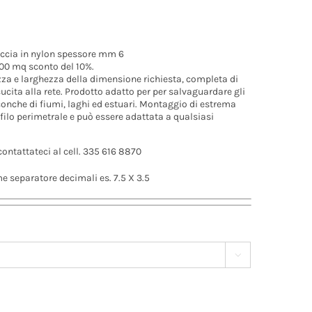
reccia in nylon spessore mm 6
000 mq sconto del 10%.
ezza e larghezza della dimensione richiesta, completa di
ucita alla rete. Prodotto adatto per
per salvaguardare gli
conche di fiumi, laghi ed estuari
. Montaggio di estrema
ofilo perimetrale e può essere adattata a qualsiasi
contattateci al cell. 335 616 8870
ome separatore decimali es. 7.5 X 3.5
