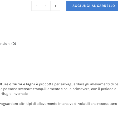
AGGIUNGI AL CARRELLO
Rete
Anticormorano
quantità
nsioni (0)
ture o fiumi e laghi è
prodotta per salvaguardare gli allevamenti di pe
llame possono svernare tranquillamente e nella primavera, con il periodo 
rifugio invernale.
vaguardare altri tipi di allevamento intensivo di volatili che necessitano