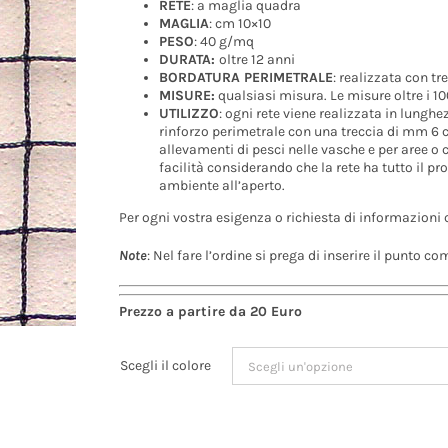
RETE
: a maglia quadra
MAGLIA
: cm 10×10
PESO
: 40 g/mq
DURATA:
oltre 12 anni
BORDATURA PERIMETRALE
: realizzata con t
MISURE:
qualsiasi misura. Le misure oltre i 1
UTILIZZO
: ogni rete viene realizzata in lungh
rinforzo perimetrale con una treccia di mm 6 c
allevamenti di pesci nelle vasche e per aree o 
facilità considerando che la rete ha tutto il pr
ambiente all’aperto.
Per ogni vostra esigenza o richiesta di informazioni 
Note
: Nel fare l’ordine si prega di inserire il punto c
Prezzo a partire da 20 Euro
Scegli il colore