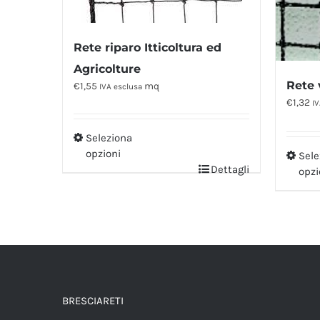
Rete riparo Itticoltura ed
Agricolture
Rete 
€
1,55
mq
IVA esclusa
€
1,32
IV
Seleziona
opzioni
Sele
Dettagli
opzi
BRESCIARETI