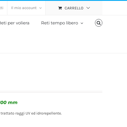
ti
Il mio account
CARRELLO
eti per voliera
Reti tempo libero
 100 mm
, trattato raggi UV ed idrorepellente.