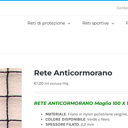
Contat
Reti di protezione
Reti sportive
R
Rete Anticormorano
€
1,00
mq
IVA esclusa
RETE ANTICORMORANO Maglia 100 X
MATERIALE
: Filato in nylon polietilene vergine
COLORE DISPONIBILE
: Verde o Nero
SPESSORE
FILATO
: 2,2 mm