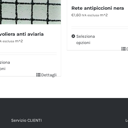
Rete antipiccioni nera
€
1,60
m^2
IVA esclusa
voliera anti aviaria
Seleziona
m^2
A esclusa
opzioni
ziona
oni
Dettagli
Servizio CLIENTI
L