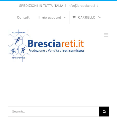
Salta
SPEDIZIONI IN TUTTA ITALIA
|
info@bresciareti.it
al
contenuto
Contatti
Il mio account
CARRELLO
Search
for: