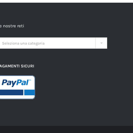
e nostre reti

Seleziona una categoria
AGAMENTI SICURI