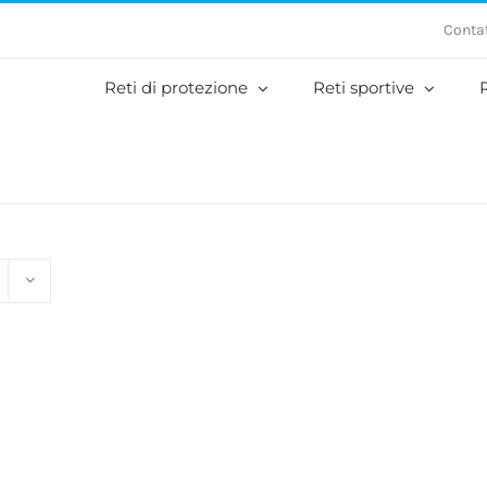
Contat
Reti di protezione
Reti sportive
R