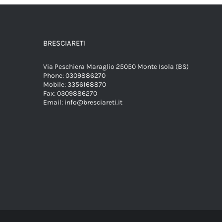
BRESCIARETI
Via Peschiera Maraglio 25050 Monte Isola (BS)
Phone:
0309886270
Mobile:
3356168870
Fax:
0309886270
Email:
info@bresciareti.it