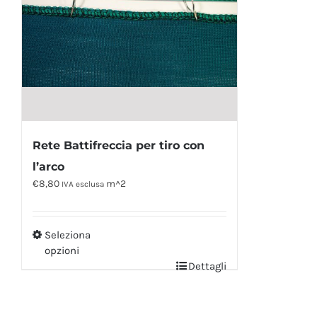
Rete Battifreccia per tiro con
l’arco
€
8,80
m^2
IVA esclusa
Seleziona
opzioni
Dettagli