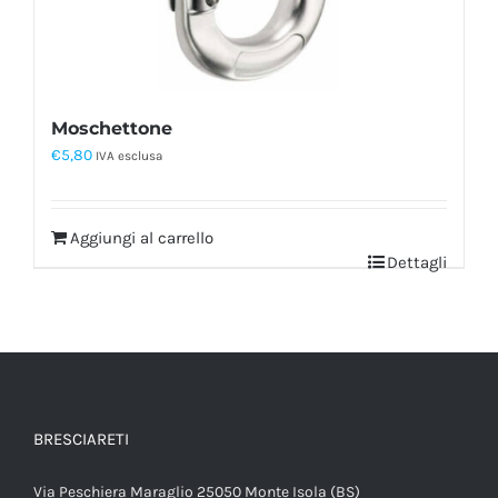
Moschettone
€
5,80
IVA esclusa
Aggiungi al carrello
Dettagli
BRESCIARETI
Via Peschiera Maraglio 25050 Monte Isola (BS)