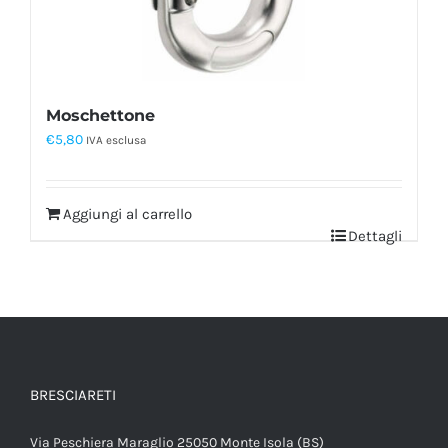
Moschettone
€
5,80
IVA esclusa
Aggiungi al carrello
Dettagli
BRESCIARETI
Via Peschiera Maraglio 25050 Monte Isola (BS)