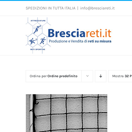
Salta
al
SPEDIZIONI IN TUTTA ITALIA
|
info@bresciareti.it
contenuto
Ordina per
Ordine predefinito
Mostra
32 P