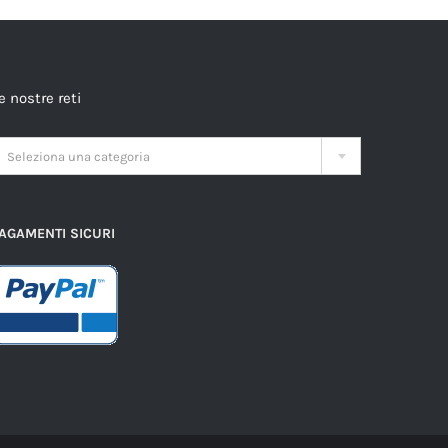
e nostre reti

Seleziona una categoria
AGAMENTI SICURI