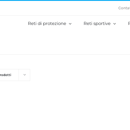
Contat
Reti di protezione
Reti sportive
R
rodotti